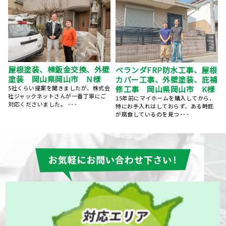
根
岡山県岡山市 外壁塗装、屋
屋根葺き替え工事 瓦屋根か
補
根塗装 プレミアムシリコン
ら金属屋根へ 雨漏り修理
岡山県岡山市 S様
この度は丁寧な施工、親切な対応、誠
にありがとうございました。 築25年、
、
台風のあと、雨の日に雨漏りして、ホ
ずっと気になっていた･･･
ームページで探して電話しました。 見
てもらう･･･