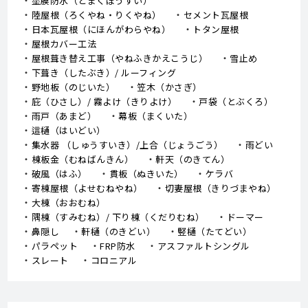
塗膜防水（とまくぼうすい）
陸屋根（ろくやね・りくやね）
セメント瓦屋根
日本瓦屋根（にほんがわらやね）
トタン屋根
屋根カバー工法
屋根葺き替え工事（やねふきかえこうじ）
雪止め
下葺き（したぶき）/ ルーフィング
野地板（のじいた）
笠木（かさぎ）
庇（ひさし）/ 霧よけ（きりよけ）
戸袋（とぶくろ）
雨戸（あまど）
幕板（まくいた）
這樋（はいどい）
集水器 （しゅうすいき）/上合（じょうごう）
雨どい
棟板金（むねばんきん）
軒天（のきてん）
破風（はふ）
貫板（ぬきいた）
ケラバ
寄棟屋根（よせむねやね）
切妻屋根（きりづまやね）
大棟（おおむね）
隅棟（すみむね）/ 下り棟（くだりむね）
ドーマー
鼻隠し
軒樋（のきどい）
竪樋（たてどい）
パラペット
FRP防水
アスファルトシングル
スレート
コロニアル