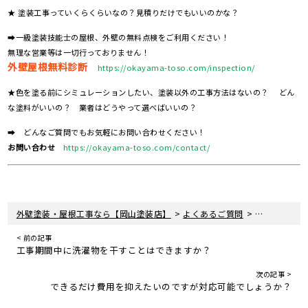
★ 塗装工事っていくらくらいなの？見積りだけでもいいのかな？
➡一級塗装技能士の屋根、外壁の無料点検をご利用ください！
無理な営業等は一切行っておりません！
外壁屋根無料診断
https://okayama-toso.com/inspection/
★色を塗る前にシミュレーションしたい、塗装以外の工事方法はないの？ どん
な塗料がいいの？ 業者はどうやって選べばいいの？
➡ どんなご質問でもお気軽にお問い合わせください！
お問い合わせ
https://okayama-toso.com/contact/
>
>
外壁塗装・屋根工事なら【岡山塗装店】
よくあるご質問
工事について
< 前の記事
工事期間中に洗濯物を干すことはできますか？
次の記事 >
できるだけ費用を抑えたいのですが対応可能でしょうか？