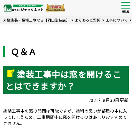
tog
nav
MENU
Skip
外壁塗装・屋根工事なら【岡山塗装店】
>
よくあるご質問
>
工事について
to
main
content
Ｑ＆Ａ
塗装工事中は窓を開けるこ
とはできますか？
2021年8月30日更新
塗装工事中の窓の開閉は可能ですが、塗料の臭いが部屋の中に入
ってしまうため、工事期間中に窓を開けるのはあまりおすすめで
きません。