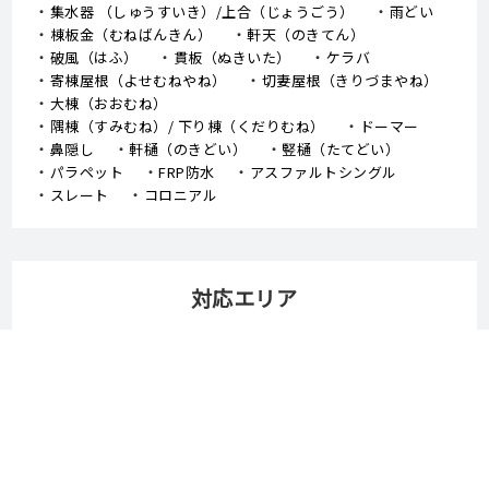
集水器 （しゅうすいき）/上合（じょうごう）
雨どい
棟板金（むねばんきん）
軒天（のきてん）
破風（はふ）
貫板（ぬきいた）
ケラバ
寄棟屋根（よせむねやね）
切妻屋根（きりづまやね）
大棟（おおむね）
隅棟（すみむね）/ 下り棟（くだりむね）
ドーマー
鼻隠し
軒樋（のきどい）
竪樋（たてどい）
パラペット
FRP防水
アスファルトシングル
スレート
コロニアル
対応エリア
岡山市
倉敷市
津山市
玉野市
笠岡市
井原市
総社市
高梁市
新見市
備前市
瀬戸内市
赤磐市
真庭市
美作市
浅口市