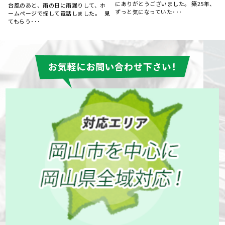
社ジャックネットさんが一番丁寧にご
、
15年前にマイホームを購入してから、
対応くださいました。 ･･･
特にお手入れはしておらず、ある時庇
が腐食しているのを見つ･･･