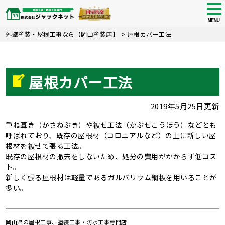
tog
nav
MENU
Skip
外壁塗装・屋根工事なら【岡山塗装店】
>
屋根カバー工法
to
main
content
屋根カバー工法
2019年5月25日更新
重ね葺き（かさねぶき）や被せ工法（かぶせこうほう）などとも
呼ばれており、既存の屋根材（コロニアルなど）の上に新しい屋
根材を被せて張る工法。
既存の屋根材の撤去をしないため、処分の費用がかからず低コス
ト。
新しく張る屋根材は軽量であるガルバリウム鋼板を用いることが
多い。
岡山県の屋根工事、塗装工事・防水工事専門店