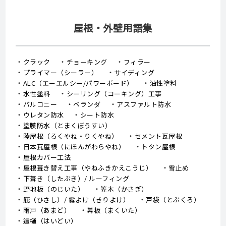
屋根・外壁用語集
クラック
チョーキング
フィラー
プライマー（シーラー）
サイディング
ALC（エーエルシー/パワーボード）
油性塗料
水性塗料
シーリング（コーキング）工事
バルコニー
ベランダ
アスファルト防水
ウレタン防水
シート防水
塗膜防水（とまくぼうすい）
陸屋根（ろくやね・りくやね）
セメント瓦屋根
日本瓦屋根（にほんがわらやね）
トタン屋根
屋根カバー工法
屋根葺き替え工事（やねふきかえこうじ）
雪止め
下葺き（したぶき）/ ルーフィング
野地板（のじいた）
笠木（かさぎ）
庇（ひさし）/ 霧よけ（きりよけ）
戸袋（とぶくろ）
雨戸（あまど）
幕板（まくいた）
這樋（はいどい）