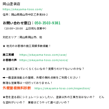
岡山塗装店
https://okayama-toso.com/
住所：岡山県岡山市中区乙多見88-2
お問い合わせ窓口：
050-3503-9381
（10:00～20:00 土日祝も営業中）
対応エリア：岡山県岡山市、他
★ 地元のお客様の施工実績多数掲載！
施工実績
https://okayama-toso.com/case/
お客様の声
https://okayama-toso.com/voice/
★ 塗装工事っていくらくらいなの？見積りだけでもいいのかな？
➡一級塗装技能士の屋根、外壁の無料点検をご利用ください！
無理な営業等は一切行っておりません！
外壁屋根無料診断
https://okayama-toso.com/inspection/
★色を塗る前にシミュレーションしたい、塗装以外の工事方法はないの？ どん
な塗料がいいの？ 業者はどうやって選べばいいの？