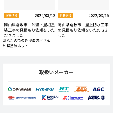
5
2022/03/10
2022/03/08
新着情報
新着情報
事
岡山県岡山市 雨漏り修理の
岡山県岡山市 屋根板金・シ
ま
見積もり依頼をいただきまし
ーリング補修工事の見積もり
た
依頼をいただきました
あなたの街の外壁塗装屋さん
外壁塗装ネット
取扱いメーカー