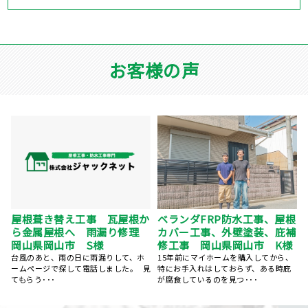
お客様の声
屋根塗装、棟鈑金交換、外壁
防水工事、屋根
岡山県岡山市 外
塗装 岡山県岡山市 N様
壁塗装、庇補
根塗装 プレミア
岡山市 K様
5社くらい提案を聞きましたが、株式会
この度は丁寧な施工、親
社ジャックネットさんが一番丁寧にご
にありがとうございました
を購入してから、
対応くださいました。 ･･･
ずっと気になっていた･･･
おらず、ある時庇
つ･･･