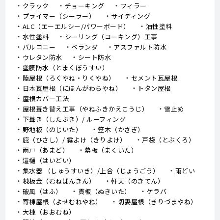
クラック
チョーキング
フィラー
プライマー（シーラー）
サイディング
ALC（エーエルシー/パワーボード）
油性塗料
水性塗料
シーリング（コーキング）工事
バルコニー
ベランダ
アスファルト防水
ウレタン防水
シート防水
塗膜防水（とまくぼうすい）
陸屋根（ろくやね・りくやね）
セメント瓦屋根
日本瓦屋根（にほんがわらやね）
トタン屋根
屋根カバー工法
屋根葺き替え工事（やねふきかえこうじ）
雪止め
下葺き（したぶき）/ ルーフィング
野地板（のじいた）
笠木（かさぎ）
庇（ひさし）/ 霧よけ（きりよけ）
戸袋（とぶくろ）
雨戸（あまど）
幕板（まくいた）
這樋（はいどい）
集水器 （しゅうすいき）/上合（じょうごう）
雨どい
棟板金（むねばんきん）
軒天（のきてん）
破風（はふ）
貫板（ぬきいた）
ケラバ
寄棟屋根（よせむねやね）
切妻屋根（きりづまやね）
大棟（おおむね）