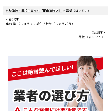
>
外壁塗装・屋根工事なら【岡山塗装店】
這樋（はいどい）
< 前の記事
集水器 （しゅうすいき）/上合（じょうごう）
次の記事 >
幕板（まくいた）