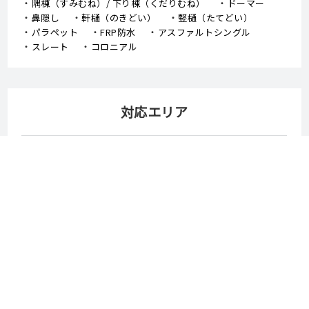
隅棟（すみむね）/ 下り棟（くだりむね）
ドーマー
鼻隠し
軒樋（のきどい）
竪樋（たてどい）
パラペット
FRP防水
アスファルトシングル
スレート
コロニアル
対応エリア
岡山市
倉敷市
津山市
玉野市
笠岡市
井原市
総社市
高梁市
新見市
備前市
瀬戸内市
赤磐市
真庭市
美作市
浅口市