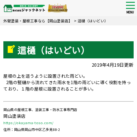
tog
nav
MENU
Skip
外壁塗装・屋根工事なら【岡山塗装店】
>
這樋（はいどい）
to
main
content
這樋（はいどい）
2019年4月19日更新
屋根の上を這うように設置された雨どい。
2階の竪樋から流れてきた雨水を1階の雨どいに導く役割を持っ
ており、１階の屋根に設置されることが多い。
岡山県の屋根工事、塗装工事・防水工事専門店
岡山塗装店
https://okayama-toso.com/
住所：岡山県岡山市中区乙多見88-2