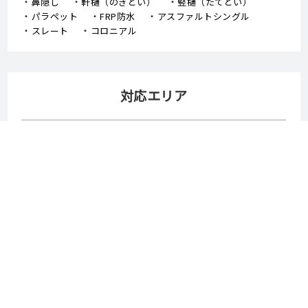
鼻隠し
軒樋（のきどい）
竪樋（たてどい）
パラペット
FRP防水
アスファルトシングル
スレート
コロニアル
対応エリア
岡山市
倉敷市
津山市
玉野市
笠岡市
井原市
総社市
高梁市
新見市
備前市
瀬戸内市
赤磐市
真庭市
美作市
浅口市