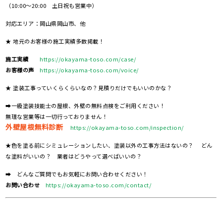
（10:00～20:00 土日祝も営業中）
対応エリア：岡山県岡山市、他
★ 地元のお客様の施工実績多数掲載！
施工実績
https://okayama-toso.com/case/
お客様の声
https://okayama-toso.com/voice/
★ 塗装工事っていくらくらいなの？見積りだけでもいいのかな？
➡一級塗装技能士の屋根、外壁の無料点検をご利用ください！
無理な営業等は一切行っておりません！
外壁屋根無料診断
https://okayama-toso.com/inspection/
★色を塗る前にシミュレーションしたい、塗装以外の工事方法はないの？ どん
な塗料がいいの？ 業者はどうやって選べばいいの？
➡ どんなご質問でもお気軽にお問い合わせください！
お問い合わせ
https://okayama-toso.com/contact/