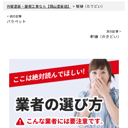
>
外壁塗装・屋根工事なら【岡山塗装店】
竪樋（たてどい）
< 前の記事
パラペット
次の記事 >
軒樋（のきどい）