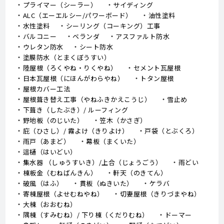
プライマー（シーラー）
サイディング
ALC（エーエルシー/パワーボード）
油性塗料
水性塗料
シーリング（コーキング）工事
バルコニー
ベランダ
アスファルト防水
ウレタン防水
シート防水
塗膜防水（とまくぼうすい）
陸屋根（ろくやね・りくやね）
セメント瓦屋根
日本瓦屋根（にほんがわらやね）
トタン屋根
屋根カバー工法
屋根葺き替え工事（やねふきかえこうじ）
雪止め
下葺き（したぶき）/ ルーフィング
野地板（のじいた）
笠木（かさぎ）
庇（ひさし）/ 霧よけ（きりよけ）
戸袋（とぶくろ）
雨戸（あまど）
幕板（まくいた）
這樋（はいどい）
集水器 （しゅうすいき）/上合（じょうごう）
雨どい
棟板金（むねばんきん）
軒天（のきてん）
破風（はふ）
貫板（ぬきいた）
ケラバ
寄棟屋根（よせむねやね）
切妻屋根（きりづまやね）
大棟（おおむね）
隅棟（すみむね）/ 下り棟（くだりむね）
ドーマー