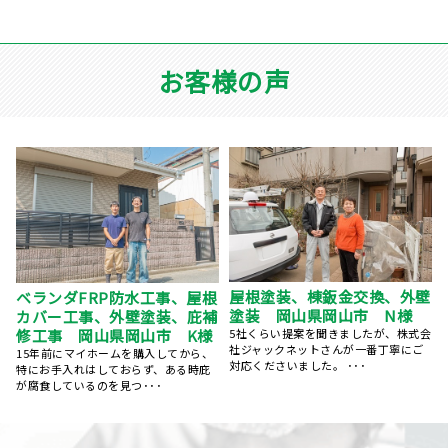
お客様の声
壁
屋根葺き替え工事 瓦屋根か
岡山県岡山市 外壁塗装、屋
ら金属屋根へ 雨漏り修理
根塗装 プレミアムシリコン
岡山県岡山市 S様
会
この度は丁寧な施工、親切な対応、誠
にありがとうございました。 築25年、
台風のあと、雨の日に雨漏りして、ホ
ずっと気になっていた･･･
ームページで探して電話しました。 見
てもらう･･･