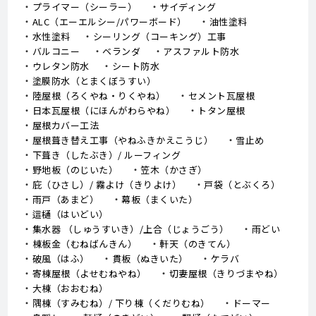
プライマー（シーラー）
サイディング
ALC（エーエルシー/パワーボード）
油性塗料
水性塗料
シーリング（コーキング）工事
バルコニー
ベランダ
アスファルト防水
ウレタン防水
シート防水
塗膜防水（とまくぼうすい）
陸屋根（ろくやね・りくやね）
セメント瓦屋根
日本瓦屋根（にほんがわらやね）
トタン屋根
屋根カバー工法
屋根葺き替え工事（やねふきかえこうじ）
雪止め
下葺き（したぶき）/ ルーフィング
野地板（のじいた）
笠木（かさぎ）
庇（ひさし）/ 霧よけ（きりよけ）
戸袋（とぶくろ）
雨戸（あまど）
幕板（まくいた）
這樋（はいどい）
集水器 （しゅうすいき）/上合（じょうごう）
雨どい
棟板金（むねばんきん）
軒天（のきてん）
破風（はふ）
貫板（ぬきいた）
ケラバ
寄棟屋根（よせむねやね）
切妻屋根（きりづまやね）
大棟（おおむね）
隅棟（すみむね）/ 下り棟（くだりむね）
ドーマー