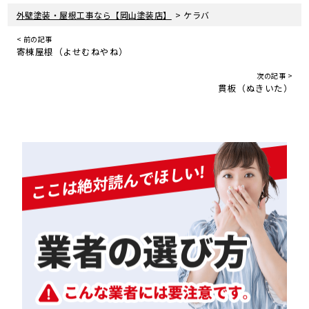
>
外壁塗装・屋根工事なら【岡山塗装店】
ケラバ
< 前の記事
寄棟屋根（よせむねやね）
次の記事 >
貫板（ぬきいた）