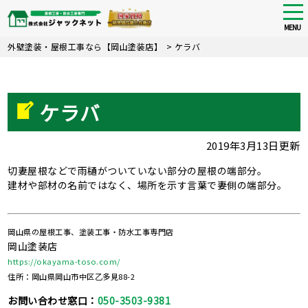
tog
nav
MENU
Skip
外壁塗装・屋根工事なら【岡山塗装店】
>
ケラバ
to
main
content
ケラバ
2019年3月13日更新
切妻屋根などで雨樋がついていない部分の屋根の端部分。
建材や部材の名前ではなく、場所を示す言葉で妻側の端部分。
岡山県の屋根工事、塗装工事・防水工事専門店
岡山塗装店
https://okayama-toso.com/
住所：岡山県岡山市中区乙多見88-2
お問い合わせ窓口：
050-3503-9381