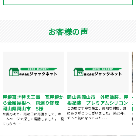
お客様の声
屋根塗装、棟鈑金交換、外壁
ベランダFRP防水工事、屋根
屋
塗装 岡山県岡山市 N様
カバー工事、外壁塗装、庇補
ン
修工事 岡山県岡山市 K様
5社くらい提案を聞きましたが、株式会
社ジャックネットさんが一番丁寧にご
、
15年前にマイホームを購入してから、
対応くださいました。 ･･･
特にお手入れはしておらず、ある時庇
が腐食しているのを見つ･･･