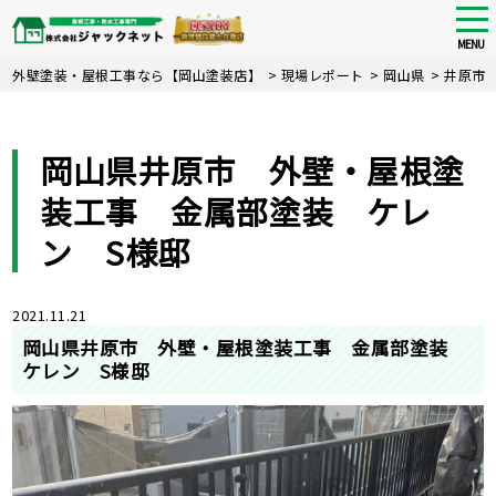
tog
nav
MENU
Skip
外壁塗装・屋根工事なら【岡山塗装店】
>
現場レポート
>
岡山県
>
井原
to
main
content
岡山県井原市 外壁・屋根塗
装工事 金属部塗装 ケレ
ン S様邸
2021.11.21
岡山県井原市 外壁・屋根塗装工事 金属部塗装
ケレン S様邸