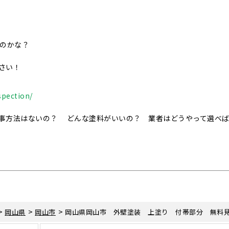
いのかな？
さい！
spection/
事方法はないの？ どんな塗料がいいの？ 業者はどうやって選べ
>
>
>
岡山県
岡山市
岡山県岡山市 外壁塗装 上塗り 付帯部分 無料