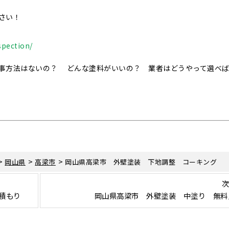
さい！
spection/
事方法はないの？ どんな塗料がいいの？ 業者はどうやって選べ
>
>
>
岡山県
高梁市
岡山県高梁市 外壁塗装 下地調整 コーキング
次
積もり
岡山県高梁市 外壁塗装 中塗り 無料