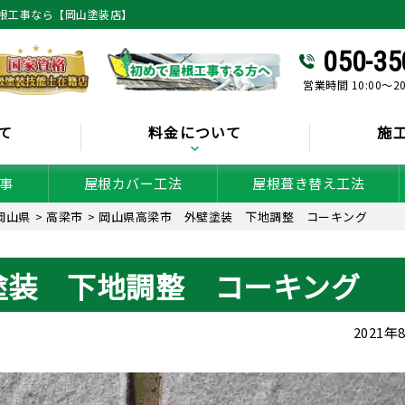
根工事なら【岡山塗装店】
050-35
営業時間 10:00～2
て
料金について
施
事
屋根カバー工法
屋根葺き替え工法
岡山県
>
高梁市
>
岡山県高梁市 外壁塗装 下地調整 コーキング
塗装 下地調整 コーキング
2021