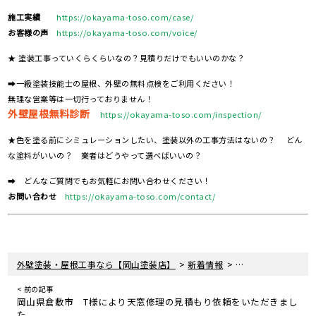
施工実績
https://okayama-toso.com/case/
お客様の声
https://okayama-toso.com/voice/
★ 塗装工事っていくらくらいなの？見積りだけでもいいのかな？
➡一級塗装技能士の屋根、外壁の無料点検をご利用ください！
無理な営業等は一切行っておりません！
外壁屋根無料診断
https://okayama-toso.com/inspection/
★色を塗る前にシミュレーションしたい、塗装以外の工事方法はないの？ どん
な塗料がいいの？ 業者はどうやって選べばいいの？
➡ どんなご質問でもお気軽にお問い合わせください！
お問い合わせ
https://okayama-toso.com/contact/
>
>
外壁塗装・屋根工事なら【岡山塗装店】
新着情報
岡山県倉敷市 K様
< 前の記事
岡山県倉敷市 T様により天窓修理の見積もり依頼をいただきまし
た