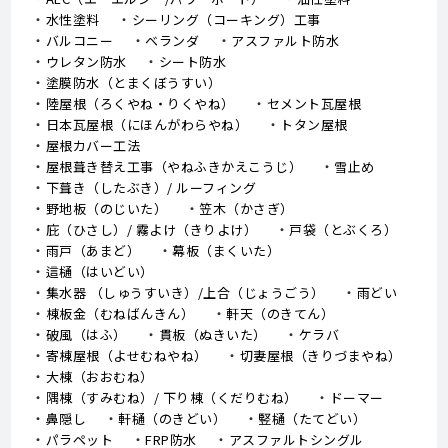
水性塗料
シーリング（コーキング）工事
バルコニー
ベランダ
アスファルト防水
ウレタン防水
シート防水
塗膜防水（とまくぼうすい）
陸屋根（ろくやね・りくやね）
セメント瓦屋根
日本瓦屋根（にほんがわらやね）
トタン屋根
屋根カバー工法
屋根葺き替え工事（やねふきかえこうじ）
雪止め
下葺き（したぶき）/ ルーフィング
野地板（のじいた）
笠木（かさぎ）
庇（ひさし）/ 霧よけ（きりよけ）
戸袋（とぶくろ）
雨戸（あまど）
幕板（まくいた）
這樋（はいどい）
集水器 （しゅうすいき）/上合（じょうごう）
雨どい
棟板金（むねばんきん）
軒天（のきてん）
破風（はふ）
貫板（ぬきいた）
ケラバ
寄棟屋根（よせむねやね）
切妻屋根（きりづまやね）
大棟（おおむね）
隅棟（すみむね）/ 下り棟（くだりむね）
ドーマー
鼻隠し
軒樋（のきどい）
竪樋（たてどい）
パラペット
FRP防水
アスファルトシングル