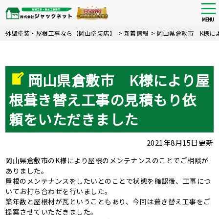
tog
nav
MENU
Skip
外壁塗装・屋根工事なら【岡山塗装店】
>
新着情報
>
岡山県倉敷市 K様に
to
main
content
岡山県倉敷市 K様により屋
根葺き替え工事の見積もり依
頼をいただきました
2021年8月15日更新
岡山県倉敷市のK様により屋根のメンテナンスのことでご相談が
ありました。
屋根のメンテナンスをしたいとのことで状態を確認後、工事につ
いてお打ち合わせを行いました。
築年数と屋根材が瓦ということもあり、今回は葺き替え工事をご
提案させていただきました。