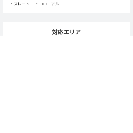
スレート
コロニアル
対応エリア
岡山市
倉敷市
津山市
玉野市
笠岡市
井原市
総社市
高梁市
新見市
備前市
瀬戸内市
赤磐市
真庭市
美作市
浅口市