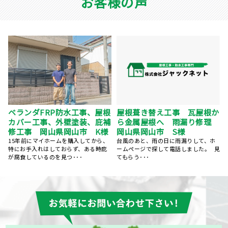
お客様の声
屋根塗装、棟鈑金交換、外壁
か
岡山県岡山市 外壁塗装、屋
塗装 岡山県岡山市 N様
理
根塗装 プレミアムシリコン
5社くらい提案を聞きましたが、株式会
この度は丁寧な施工、親切な対応、誠
社ジャックネットさんが一番丁寧にご
にありがとうございました。 築25年、
対応くださいました。 ･･･
ずっと気になっていた･･･
見