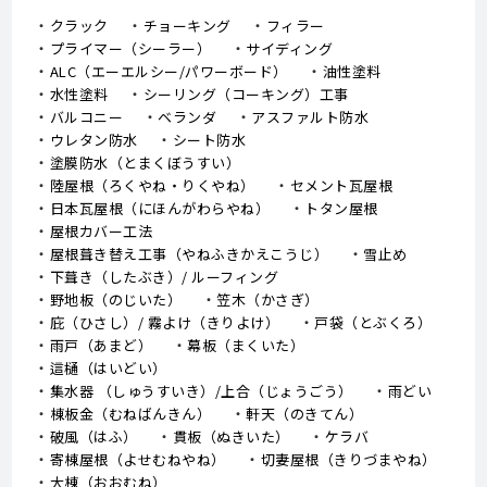
クラック
チョーキング
フィラー
プライマー（シーラー）
サイディング
ALC（エーエルシー/パワーボード）
油性塗料
水性塗料
シーリング（コーキング）工事
バルコニー
ベランダ
アスファルト防水
ウレタン防水
シート防水
塗膜防水（とまくぼうすい）
陸屋根（ろくやね・りくやね）
セメント瓦屋根
日本瓦屋根（にほんがわらやね）
トタン屋根
屋根カバー工法
屋根葺き替え工事（やねふきかえこうじ）
雪止め
下葺き（したぶき）/ ルーフィング
野地板（のじいた）
笠木（かさぎ）
庇（ひさし）/ 霧よけ（きりよけ）
戸袋（とぶくろ）
雨戸（あまど）
幕板（まくいた）
這樋（はいどい）
集水器 （しゅうすいき）/上合（じょうごう）
雨どい
棟板金（むねばんきん）
軒天（のきてん）
破風（はふ）
貫板（ぬきいた）
ケラバ
寄棟屋根（よせむねやね）
切妻屋根（きりづまやね）
大棟（おおむね）