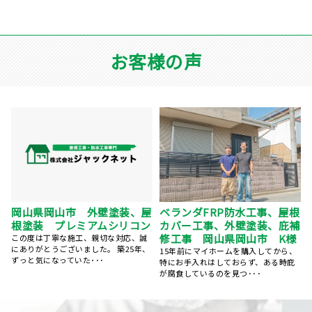
お客様の声
屋根塗装、棟鈑金交換、外壁
根
屋根葺き替え工事 瓦屋根か
塗装 岡山県岡山市 N様
補
ら金属屋根へ 雨漏り修理
岡山県岡山市 S様
5社くらい提案を聞きましたが、株式会
社ジャックネットさんが一番丁寧にご
、
台風のあと、雨の日に雨漏りして、ホ
対応くださいました。 ･･･
ームページで探して電話しました。 見
てもらう･･･