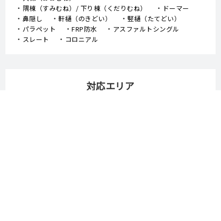
隅棟（すみむね）/ 下り棟（くだりむね）
ドーマー
鼻隠し
軒樋（のきどい）
竪樋（たてどい）
パラペット
FRP防水
アスファルトシングル
スレート
コロニアル
対応エリア
岡山市
倉敷市
津山市
玉野市
笠岡市
井原市
総社市
高梁市
新見市
備前市
瀬戸内市
赤磐市
真庭市
美作市
浅口市