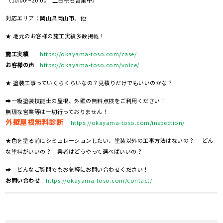
（10:00～20:00 土日祝も営業中）
対応エリア：岡山県岡山市、他
★ 地元のお客様の施工実績多数掲載！
施工実績
https://okayama-toso.com/case/
お客様の声
https://okayama-toso.com/voice/
★ 塗装工事っていくらくらいなの？見積りだけでもいいのかな？
➡一級塗装技能士の屋根、外壁の無料点検をご利用ください！
無理な営業等は一切行っておりません！
外壁屋根無料診断
https://okayama-toso.com/inspection/
★色を塗る前にシミュレーションしたい、塗装以外の工事方法はないの？ どん
な塗料がいいの？ 業者はどうやって選べばいいの？
➡ どんなご質問でもお気軽にお問い合わせください！
お問い合わせ
https://okayama-toso.com/contact/