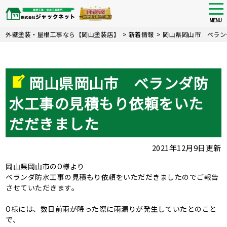
tog
nav
MENU
Skip
外壁塗装・屋根工事なら【岡山塗装店】
>
新着情報
>
岡山県岡山市 ベラン
to
main
content
岡山県岡山市 ベランダ防
水工事の見積もり依頼をいた
だだきました
2021年12月9日更新
岡山県岡山市のO様より
ベランダ防水工事の見積もり依頼をいただだきましたのでご報告
させていただきます。
O様には、数日前雨が降った際に雨漏りが発生していたとのこと
で、