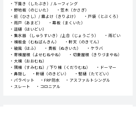
下葺き（したぶき）/ ルーフィング
野地板（のじいた）
笠木（かさぎ）
庇（ひさし）/ 霧よけ（きりよけ）
戸袋（とぶくろ）
雨戸（あまど）
幕板（まくいた）
這樋（はいどい）
集水器 （しゅうすいき）/上合（じょうごう）
雨どい
棟板金（むねばんきん）
軒天（のきてん）
破風（はふ）
貫板（ぬきいた）
ケラバ
寄棟屋根（よせむねやね）
切妻屋根（きりづまやね）
大棟（おおむね）
隅棟（すみむね）/ 下り棟（くだりむね）
ドーマー
鼻隠し
軒樋（のきどい）
竪樋（たてどい）
パラペット
FRP防水
アスファルトシングル
スレート
コロニアル
対応エリア
岡山市
倉敷市
津山市
玉野市
笠岡市