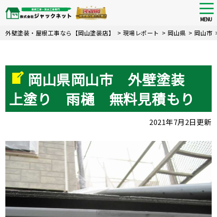
tog
nav
MENU
Skip
外壁塗装・屋根工事なら【岡山塗装店】
>
現場レポート
>
岡山県
>
岡山市
to
main
content
岡山県岡山市 外壁塗装
上塗り 雨樋 無料見積もり
2021年7月2日更新